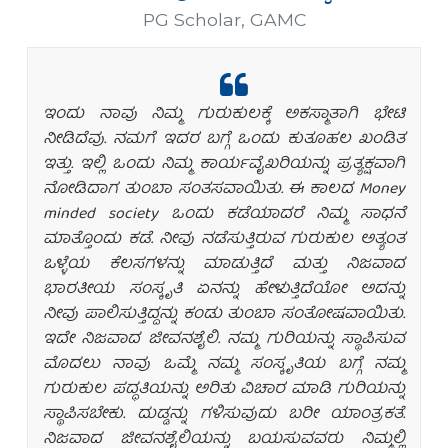
ಡಾ || ಪ್ರಿಯಾಂಕ ಶಾಂಡಿಲ್ಯ
PG Scholar
,
GAMC
ಇಂದು ನಾವು ನಿಮ್ಮ ಗುರುಕುಲಕ್ಕೆ ಅಕಸ್ಮಾತಾಗಿ ಭೇಟಿ
ನೀಡಿದೆವು. ನಮಗೆ ಇದರ ಬಗ್ಗೆ ಒಂದು ಕುತೂಹಲ ಖಂಡಿತ
ಇತ್ತು. ಇಲ್ಲಿ ಒಂದು ನಿಮ್ಮ ಕಾರ್ಯವೈಖರಿಯನ್ನು ಪ್ರತ್ಯಕ್ಷವಾಗಿ
ನೋಡಿದಾಗ ತುಂಬಾ ಸಂತಸವಾಯಿತು. ಈ ಕಾಲದ Money
minded society ಒಂದು ಕಡೆಯಾದರೆ ನಿಮ್ಮ ಸಾಧನೆ
ಮಾತ್ತೊಂದು ಕಡೆ. ನೀವು ನಡೆಸುತ್ತಿರುವ ಗುರುಕುಲ ಅತ್ಯಂತ
ಒಳ್ಳೆಯ ಕೆಲಸಗಳನ್ನು ಮಾಡುತ್ತಿದೆ ಮತ್ತು ನಿಜವಾದ
ಭಾರತೀಯ ಸಂಸ್ಕೃತಿ ಏನನ್ನು ಹೇಳುತ್ತಿದೆಯೋ ಅದನ್ನು
ನೀವು ಪಾಲಿಸುತ್ತಿದ್ದನ್ನು ಕಂಡು ತುಂಬಾ ಸಂತೋಷವಾಯಿತು.
ಇದೇ ನಿಜವಾದ ಜೀವನಶೈಲಿ. ನಮ್ಮ ಗುರಿಯನ್ನು ಸ್ಥಾಪಿಸುವ
ಮೊದಲು ನಾವು ಒಮ್ಮೆ ನಮ್ಮ ಸಂಸ್ಕೃತಿಯ ಬಗ್ಗೆ ನಮ್ಮ
ಗುರುಕುಲ ಪದ್ಧತಿಯನ್ನು ಅರಿತು ವಿಚಾರ ಮಾಡಿ ಗುರಿಯನ್ನು