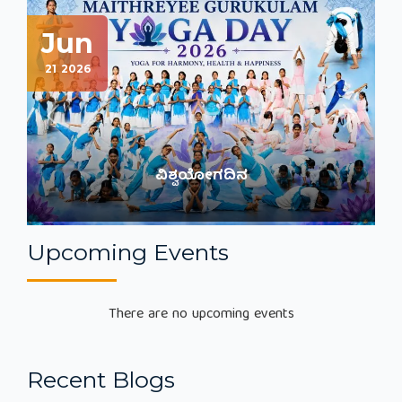
Jun
J
21
2026
17
2
Previous
Next
ವಿಶ್ವಯೋಗದಿನ
Upcoming Events
There are no upcoming events