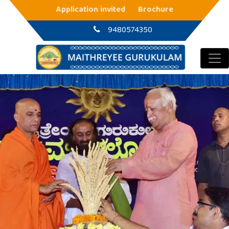
Main Navigation
Application invited
Brochure
9480574350