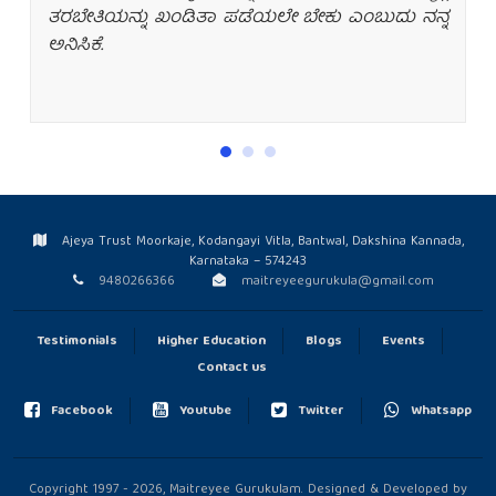
ಸ್ಥಾಪಿಸಬೇಕು. ದುಡ್ಡನ್ನು ಗಳಿಸುವುದು ಬರೀ ಯಾಂತ್ರಕತೆ.
ನಿಜವಾದ ಜೀವನಶೈಲಿಯನ್ನು ಬಯಸುವವರು ನಿಮ್ಮಲ್ಲಿ
ತರಬೇತಿಯನ್ನು ಖಂಡಿತಾ ಪಡೆಯಲೇ ಬೇಕು ಎಂಬುದು ನನ್ನ
ಅನಿಸಿಕೆ.
Ajeya Trust Moorkaje, Kodangayi Vitla, Bantwal, Dakshina Kannada,
Karnataka – 574243
9480266366
maitreyeegurukula@gmail.com
Testimonials
Higher Education
Blogs
Events
Contact us
Facebook
Youtube
Twitter
Whatsapp