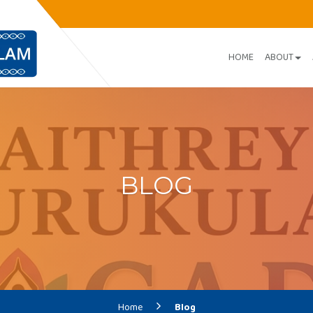
Application invited
Brochure
HOME
ABOUT
BLOG
Home
Blog