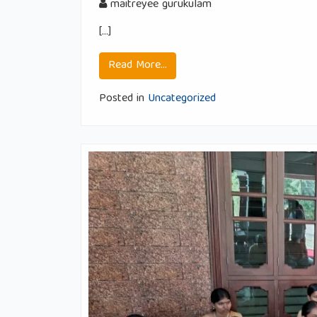
maitreyee gurukulam
[…]
from ರಕ್ಷಾಬಂಧನ ಸಂದೇಶ – 9.8
Read More…
Posted in
Uncategorized