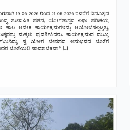
ವಾಗಿ 19-06-2026 ರಿಂದ 21-06-2026 ರವರೆಗೆ ದಿನನಿತ್ಯದ
ಬದ್ಧ ಸುಭಾಷಿತ ಪಠನ, ಯೋಗಶಾಸ್ತ್ರದ ಲಘು ಪರಿಚಯ,
ಲ ಅನೇಕ ಕಾರ್ಯಕ್ರಮಗಳನ್ನು ಆಯೋಜಿಸಲ್ಪಟ್ಟಿತ್ತು.
ನ್ನು ಮಕ್ಕಳು ಪ್ರದರ್ಶಿಸಿದರು. ಕಾರ್ಯಕ್ರಮದ ಮುಖ್ಯ
ಗಮಿಸಿದ್ದು, ಸ್ವ ಯೋಗ ಜೀವನದ ಅನುಭವದ ಜೊತೆಗೆ
ು. ಇದರ ಜೊತೆಯಲಿ ಸಾಮಾಜಿಕವಾಗಿ […]