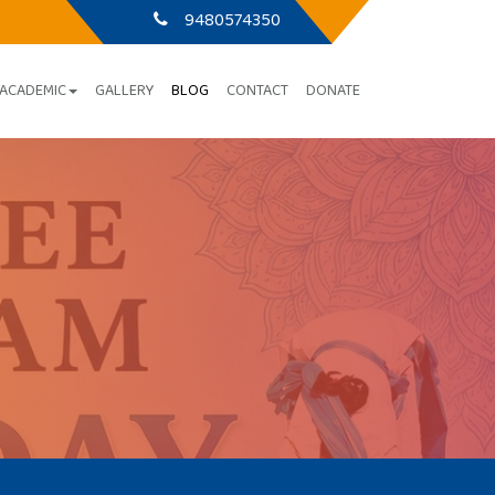
9480266366
ACADEMIC
GALLERY
BLOG
CONTACT
DONATE