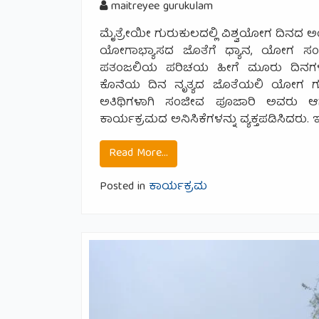
maitreyee gurukulam
ಮೈತ್ರೇಯೀ ಗುರುಕುಲದಲ್ಲಿ ವಿಶ್ವಯೋಗ ದಿನದ ಅಂಗ
ಯೋಗಾಭ್ಯಾಸದ ಜೊತೆಗೆ ಧ್ಯಾನ, ಯೋಗ ಸಂ
ಪತಂಜಲಿಯ ಪರಿಚಯ ಹೀಗೆ ಮೂರು ದಿನಗಳ ಕಾ
ಕೊನೆಯ ದಿನ ನೃತ್ಯದ ಜೊತೆಯಲಿ ಯೋಗ ಗುಚ್ಛವ
ಅತಿಥಿಗಳಾಗಿ ಸಂಜೀವ ಪೂಜಾರಿ ಅವರು ಆ
ಕಾರ್ಯಕ್ರಮದ ಅನಿಸಿಕೆಗಳನ್ನು ವ್ಯಕ್ತಪಡಿಸಿದರ
from ವಿಶ್ವಯೋಗದಿನ 21.6.2026
Read More…
Posted in
ಕಾರ್ಯಕ್ರಮ