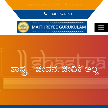
Main Navigation
Application invited
Brochure
9480574350
ಶಾಸ್ತ್ರ = ಜೀವನ, ಜೀವಿಕೆ ಅಲ್ಲ