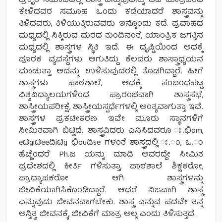
ಪ್ರಕೃತ ಸಮಾಜದಲ್ಲಿ ಶಾಸ್ತ್ರ ಎನ್ನುವುದನ್ನು ಪದ ಮಾತ್ರದಿಂದ
ಕೇಳಿದವರ ಸಮೂಹ ಒಂದು ಕಡೆಯಾದರೆ ಶಾಸ್ತ್ರವನ್ನು
ತಿಳಿದವರು, ತಿಳಿಯುತ್ತಿರುವವರು ಇನ್ನೊಂದು ಕಡೆ. ಪ್ರವಾಹದ
ಮಧ್ಯದಲ್ಲಿ ಸಿಕ್ಕಿರುವ ಮರದ ತುಂಡಿನಂತೆ, ಯಾಂತ್ರಿಕ ಜಗತ್ತಿನ
ಮಧ್ಯದಲ್ಲಿ ಶಾಸ್ತ್ರಗಳ ಸ್ಥಿತಿ ಇದೆ. ಈ ದೃಷ್ಟಿಯಿಂದ ಅದಕ್ಕೆ
ಪೂರಕ ವ್ಯವಸ್ಥೆಗಳು ಆಗುತಿದ್ದು ಕೆಲವರು ಶಾಸ್ತ್ರಾಧ್ಯಯನ
ಮಾಡುತ್ತಾ ಅದನ್ನು ಉಳಿಸುವುದರಲ್ಲಿ ತೊಡಗಿದ್ದಾರೆ. ಹೀಗೆ
ಶಾಸ್ತ್ರಗಳು ಪಾಠಶಾಲೆ, ಅದಕ್ಕೆ ಸಂಬಂಧಪಟ್ಟ
ವಿಶ್ವವಿದ್ಯಾಲಯಗಳಿಂದ ಪ್ರಾರಂಭವಾಗಿ ಶಾಸ್ತ್ರಸಭೆ,
ಶಾಸ್ತ್ರೀಯಪರೀಕ್ಷೆ, ಶಾಸ್ತ್ರೀಯಸ್ಪರ್ಧೆಗಳಲ್ಲಿ ಅಂತ್ಯವಾಗುತ್ತಾ ಇವೆ.
ಶಾಸ್ತ್ರಗಳ ಪ್ರಕಟೀಕರಣ ಇವೇ ಮೂರು ಸ್ಥಾನಗಳಿಗೆ
ಸೀಮಿತವಾಗಿ ಬಿಟ್ಟಿದೆ. ಶಾಸ್ತ್ರವಿದರು ಎನಿಸಿದವರೂ ಃ.ಛಿom,
eಟಿgiಟಿeeಡಿiಟಿg ಛಿouಡಿse ಗಳಂತೆ ಶಾಸ್ತ್ರದಲ್ಲಿ ಃ.ಂ, ಒ.ಂ
ಹೆಚ್ಚೆಂದರೆ Ph.ಜ ಯನ್ನು ಮಾಡಿ ಅವರದ್ದೇ ಸೀಮಿತ
ಪ್ರದೇಶದಲ್ಲಿ ಕೀರ್ತಿ ಗಳಿಸುತ್ತಾ, ಪಾಠಶಾಲೆ ಶಿಕ್ಷಕರೋ,
ಪ್ರಾಧ್ಯಾಪಕರೋ ಆಗಿ ಶಾಸ್ತ್ರಗಳನ್ನು
ಜೀವಿಕೆಯಾಗಿಸಿಕೊಂಡಿದ್ದಾರೆ. ಆದರೆ ನಿಜವಾಗಿ ಶಾಸ್ತ್ರ
ಎನ್ನುವುದು ಜೀವನವಾಗಬೇಕು. ಶಾಸ್ತ್ರ ಎನ್ನುವ ಪದವೇ ತನ್ನ
ಅಸ್ತಿತ್ವ ಜೀವನಕ್ಕೆ, ಜೀವಿಕೆಗೆ ಮಾತ್ರ ಅಲ್ಲ ಎಂದು ತಿಳಿಸುತ್ತದೆ.