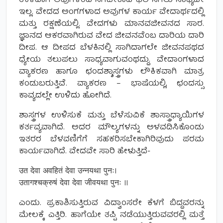
ಉಳಿದಾಗ ಅವುಗಳಿಂದ ಸಿಗಬೇಕಾದ ಫಲ ಸಿಗಲು ಸಾಧ್ಯವೇ
ಇಲ್ಲ. ವೇದದ ಅಂಗಗಳಾದ ಅವುಗಳ ಕಾರ್ಯ ವೇದಾರ್ಥದಲ್ಲಿ
ಮತ್ತು ರಕ್ಷಣೆಯಲ್ಲಿ. ವೇದಗಳು ಮಾನವಜೀವನದ ಸಾರ.
ಜ್ಞಾನದ ಆಕರವಾಗಿರುವ ವೇದ ಜೀವನವೆಂಬ ದಾರಿಯ ದಾರಿ
ದೀಪ. ಆ ದೀಪದ ಬೆಳಕಿನಲ್ಲಿ ಸಾಗಿದಾಗಲೇ ಜೀವನಪಥದ
ಧ್ಯೇಯ ತಲುಪಲು ಸಾಧ್ಯವಾಗುವಂಥದ್ದು. ವೇದಾಂಗಳಾದ
ವ್ಯಾಕರಣ ಹಾಗೂ ಛಂದಶ್ಶಾಸ್ತ್ರಗಳು ಲೌಕಿಕವಾಗಿ ಮಾತ್ರ
ಕಂಡುಬರುತ್ತಿವೆ. ವ್ಯಾಕರಣ – ಭಾಷೆಯಲ್ಲಿ, ಛಂದಸ್ಸು
ಕಾವ್ಯದಲ್ಲೇ ಉಳಿದು ಹೋಗಿದೆ.
ಶಾಸ್ತ್ರಗಳ ಉಳಿಸುಕೆ ಮತ್ತು ಬೆಳೆಸುವಿಕೆ ಶಾಸ್ತ್ರಾಧ್ಯಾಯಿಗಳ
ಕರ್ತವ್ಯವಾಗಿದೆ. ಅದರ ಮೌಲ್ಯಗಳನ್ನು ಅಳವಡಿಸಿಕೊಂಡು
ಇತರರ ಬೆಳವಣಿಗೆಗೆ ಸಹಕರಿಸಬೇಕಾಗಿರಿವುದು ಪರಮ
ಕಾರ್ಯವಾಗಿದೆ. ವೇದವೇ ಸಾರಿ ಹೇಳುತ್ತಿದೆ-
उत देवा अवहितं देवा उन्नयथा पुनः।
उतागश्चक्रुषं देवा देवा जीवयथा पुनः ॥
ಎಂದು. ಪ್ರಕಾಶಿಸುತ್ತಿರುವ ವಿದ್ವಾಂಸರೇ ಕೆಳಗೆ ಬಿದ್ದವರನ್ನು
ಮೇಲಕ್ಕೆ ಎತ್ತಿರಿ. ಹಾಗೆಯೇ ತಪ್ಪಿ ನಡೆಯುತ್ತಿರುವವರಲ್ಲಿ ಮತ್ತೆ