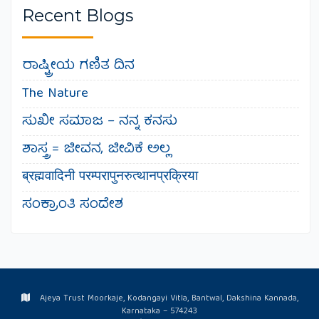
Recent Blogs
ರಾಷ್ಟ್ರೀಯ ಗಣಿತ ದಿನ
The Nature
ಸುಖೀ ಸಮಾಜ – ನನ್ನ ಕನಸು
ಶಾಸ್ತ್ರ = ಜೀವನ, ಜೀವಿಕೆ ಅಲ್ಲ
ब्रह्मवादिनी परम्परापुनरुत्थानप्रक्रिया
ಸಂಕ್ರಾಂತಿ ಸಂದೇಶ
Ajeya Trust Moorkaje, Kodangayi Vitla, Bantwal, Dakshina Kannada,
Karnataka – 574243