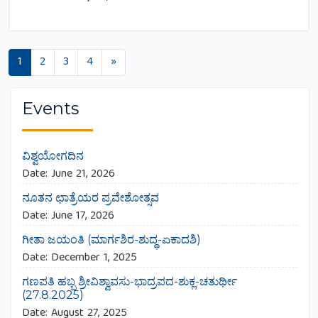
Posts navigation
1
2
3
4
»
Events
ವಿಶ್ವಯೋಗದಿನ
Date:
June 21, 2026
ನೂತನ ಛಾತ್ರೆಯರ ಪ್ರವೇಶೋತ್ಸವ
Date:
June 17, 2026
ಗೀತಾ ಜಯಂತಿ (ಮಾರ್ಗಶಿರ-ಶುದ್ಧ-ಏಕಾದಶಿ)
Date:
December 1, 2025
ಗಣಪತಿ ಹಬ್ಬ ಶ್ರೀವಿಶ್ವಾವಸು-ಭಾದ್ರಪದ-ಶುಕ್ಲ-ಚತುರ್ಥೀ
(27.8.2025)
Date:
August 27, 2025