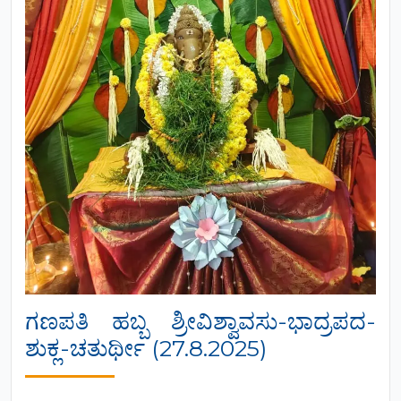
ಗಣಪತಿ ಹಬ್ಬ ಶ್ರೀವಿಶ್ವಾವಸು-ಭಾದ್ರಪದ-
ಶುಕ್ಲ-ಚತುರ್ಥೀ (27.8.2025)