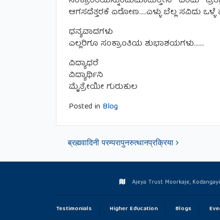
ಸಂಕ್ರಾಂತಿಯನ್ನುಂಟುಮಾಡುತ್ತೇನೆ ಎಂದು ಪ್ರತಿಜ್
ಆಗಸದೆತ್ತರಕೆ ಏರೋಣ…..ಎಳ್ಳು ಬೆಲ್ಲ ಸವಿದು ಒಳ
ಧನ್ಯವಾದಗಳು
ಎಲ್ಲರಿಗೂ ಸಂಕ್ರಾಂತಿಯ ಶುಭಾಶಯಗಳು…….
ವಿದ್ಯಾಧರೆ
ವಿದ್ಯಾರ್ಥಿನಿ
ಮೈತ್ರೇಯೀ ಗುರುಕುಲ
Posted in
Blog
Post navigation
ब्रह्मवादिनी परम्परापुनरुत्थानप्रक्रिया
Ajeya Trust Moorkaje, Kodangayi 
Testimonials
Higher Education
Blogs
Eve