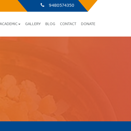
9480574350
ACADEMIC
GALLERY
BLOG
CONTACT
DONATE