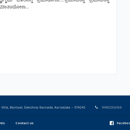
ಞೆಗೈದು ಒಳಿತಿನತ್ತ ಕ್ರಮಿಸೋಣ……ಕ್ರಮಿಸುತ್ತಾ ಕ್ರಮಿಸುತ್ತಾ
್ಳೆ ಮಾತಾಡೋಣ….
Vitla, Bantwal, Dakshina Kannada, Karnataka – 574243
9480266366
nts
Contact us
Facebo