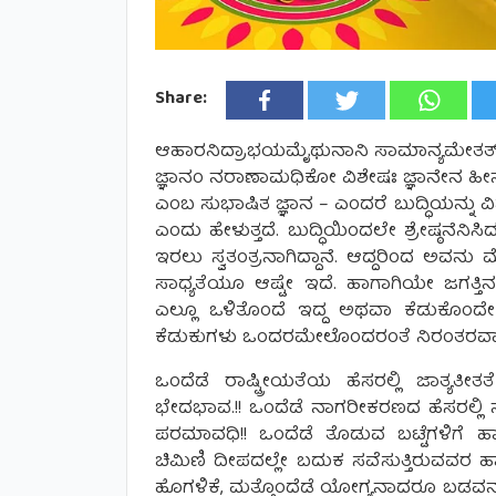
Share:
ಆಹಾರನಿದ್ರಾಭಯಮೈಥುನಾನಿ ಸಾಮಾನ್ಯಮೇತತ್
ಜ್ಞಾನಂ ನರಾಣಾಮಧಿಕೋ ವಿಶೇಷಃ ಜ್ಞಾನೇನ ಹೀನ
ಎಂಬ ಸುಭಾಷಿತ ಜ್ಞಾನ – ಎಂದರೆ ಬುದ್ಧಿಯನ್ನು 
ಎಂದು ಹೇಳುತ್ತದೆ. ಬುದ್ಧಿಯಿಂದಲೇ ಶ್ರೇಷ್
ಇರಲು ಸ್ವತಂತ್ರನಾಗಿದ್ದಾನೆ. ಆದ್ದರಿಂದ ಅವ
ಸಾಧ್ಯತೆಯೂ ಆಷ್ಟೇ ಇದೆ. ಹಾಗಾಗಿಯೇ ಜಗತ್ತ
ಎಲ್ಲೂ ಒಳಿತೊಂದೆ ಇದ್ದ ಅಥವಾ ಕೆಡುಕೊಂದೇ 
ಕೆಡುಕುಗಳು ಒಂದರಮೇಲೊಂದರಂತೆ ನಿರಂತರವಾಗಿ ಬರ
ಒಂದೆಡೆ ರಾಷ್ಟ್ರೀಯತೆಯ ಹೆಸರಲ್ಲಿ ಜಾತ್ಯತ
ಭೇದಭಾವ.!! ಒಂದೆಡೆ ನಾಗರೀಕರಣದ ಹೆಸರಲ್ಲಿ ನ
ಪರಮಾವಧಿ!! ಒಂದೆಡೆ ತೊಡುವ ಬಟ್ಟೆಗಳಿಗೆ ಹಾಕ
ಚಿಮಿಣಿ ದೀಪದಲ್ಲೇ ಬದುಕ ಸವೆಸುತ್ತಿರುವವ
ಹೊಗಳಿಕೆ, ಮತ್ತೊಂದೆಡೆ ಯೋಗ್ಯನಾದರೂ ಬಡವನಾ