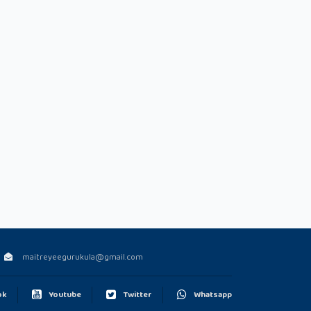
maitreyeegurukula@gmail.com
ok
Youtube
Twitter
Whatsapp