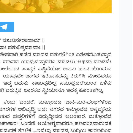
 ಪಶುಭಿರ್ನರಾಣಾಮ್ |
ಾಃ ಪಶುಭಿಸ್ಸಮಾನಾಃ ||
ವಿಶೇಷವಾಗಿ ಪಡೆದ ಮಾನವ ಪಶುಗಳಿಗಿಂತ ವಿಶೇಷನೆನಿಸುತ್ತಾನೆ
ಠನೆನಿಸಿದ ಮಾನವ ಯಾವುದನ್ನಾದರೂ ಮಾಡಲು ಅಥವಾ ಮಾಡದೇ
ನು ಮೇಲೇರುವ ಸಾಧ್ಯತೆ ಎಷ್ಟಿದೆಯೋ ಅವನು ಪತನ ಹೊಂದುವ
ಿನ ಯಾವುದೇ ಜಾಗದ ಇತಿಹಾಸವನ್ನು ತಿರುಗಿಸಿ ನೋಡಿದರೂ
ಇದ್ದ ಬದುಕು ಕಾಣುವುದಿಲ್ಲ. ಸಮುದ್ರದಲೆಯಂತೆ ಒಳಿತು
ುತ್ತಿವೆ. ಭಾರತದ ಸ್ಥಿತಿಯೇನೂ ಇದಕ್ಕೆ ಹೊರತಾಗಿಲ್ಲ.
ೀತತೆ ಕಂಡು ಬಂದರೆ, ಮತ್ತೊಂದೆಡೆ ಜಾತಿ-ಮತ-ಪಂಥಗಳೆಂಬ
ಗರಗಳ ಅಭಿವೃದ್ಧಿ, ಅದೇ ನಗರದ ಇನ್ನೊಂದೆಡೆ ಅಸ್ವಚ್ಛತೆಯ
ುವ ಚಪ್ಪಲಿಗಳಿಗೆ ವಿದ್ಯುದ್ದೀಪದ ಅಲಂಕಾರ, ಮತ್ತೊಂದೆಡೆ
ರ ಹಾಹಾಕಾರ!! ಒಂದೆಡೆ ಅಯೋಗ್ಯನಾದರೂ ಹಣವಂತನಾದುದಕೆ
ದುದಕೆ ತೆಗಳಿಕೆ……ಇದೆಲ್ಲಾ ಮಾನವ, ಬುದ್ಧಿಯ ಕಾರಣದಿಂದ