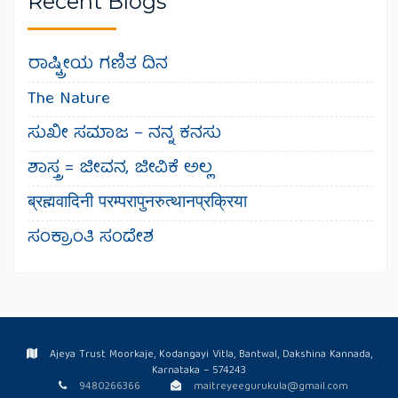
Recent Blogs
ರಾಷ್ಟ್ರೀಯ ಗಣಿತ ದಿನ
The Nature
ಸುಖೀ ಸಮಾಜ – ನನ್ನ ಕನಸು
ಶಾಸ್ತ್ರ = ಜೀವನ, ಜೀವಿಕೆ ಅಲ್ಲ
ब्रह्मवादिनी परम्परापुनरुत्थानप्रक्रिया
ಸಂಕ್ರಾಂತಿ ಸಂದೇಶ
Ajeya Trust Moorkaje, Kodangayi Vitla, Bantwal, Dakshina Kannada,
Karnataka – 574243
9480266366
maitreyeegurukula@gmail.com