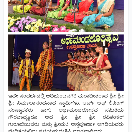
ಇದೇ ಸಂದರ್ಭದಲ್ಲಿ ಆದಿಚುಂಚನಗಿರಿ ಮಠಾಧೀಶರಾದ ಶ್ರೀ ಶ್ರೀ
ಶ್ರೀ ನಿರ್ಮಲಾನಂದನಾಥ ಸ್ವಾಮಿಗಳು, ಆರ್ಟ್ ಆಫ್ ಲಿವಿಂಗ್
ಸಂಸ್ಥಾಪಕರು ಹಾಗು ಅರ್ಧಮಂಡಲೋತ್ಸವ ಸಮಿತಿಯ
ಗೌರವಾಧ್ಯಕ್ಷರೂ ಆದ ಶ್ರೀ ಶ್ರೀ ಶ್ರೀ ರವಿಶಂಕರ್
ಗುರೂಜಿಯವರು ಮತ್ತು ಶ್ರೀಮತಿ ಅನ್ನಪೂರ್ಣಾ ಅಗಡಿಯವರು
ವೇದಿಕೆಯಲ್ಲಿದ್ದು ಸಭೆಯನ್ನುದ್ದೇಶಿಸಿ ಮಾತನ್ನಾಡಿದರು.