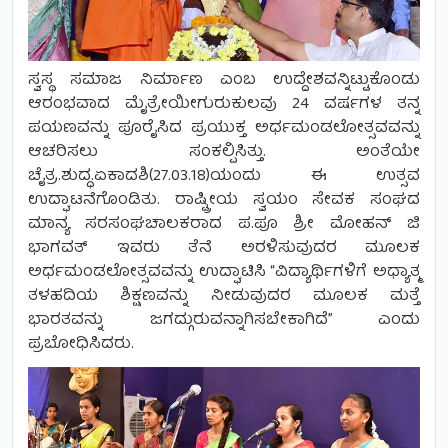
ಸ್ವಸ್ಥ ಸಮಾಜ ನಿರ್ಮಾಣ ಎಂಬ ಉದ್ದೇಶವನ್ನಿಟ್ಟುಕೊಂಡು
ಆರಂಭವಾದ ಮೈತ್ರೇಯೀಗುರುಕುಲವು 24 ವರ್ಷಗಳ ತನ್ನ
ಪಯಣವನ್ನು ಪೂರೈಸಿದ ಪ್ರಯುಕ್ತ ಅರ್ಧಮಂಡಲೋತ್ಸವವನ್ನು
ಆಚರಿಸಲು ಸಂಕಲ್ಪಿಸಿತ್ತು. ಅಂತೆಯೇ
ಚೈತ್ರ.ಶುದ್ಧ.ಏಕಾದಶಿ(27.03.18)ಯಂದು ಈ ಉತ್ಸವ
ಉದ್ಘಾಟನೆಗೊಂಡಿತು. ರಾಷ್ಟ್ರೀಯ ಸ್ವಯಂ ಸೇವಕ ಸಂಘದ
ಮಾನ್ಯ ಸರಸಂಘಚಾಲಕರಾದ ಪ.ಪೂ ಶ್ರೀ ಮೋಹನ್ ಜಿ
ಭಾಗವತ್ ಇವರು ತೆನೆ ಅರಳಿಸುವುದರ ಮೂಲಕ
ಅರ್ಧಮಂಡಲೋತ್ಸವವನ್ನು ಉದ್ಘಾಟಿಸಿ “ವಿದ್ಯಾರ್ಥಿಗಳಿಗೆ ಅಧ್ಯಾತ್ಮ
ತಳಹದಿಯ ಶಿಕ್ಷಣವನ್ನು ನೀಡುವುದರ ಮೂಲಕ ಮತ್ತೆ
ಭಾರತವನ್ನು ಜಗದ್ಗುರುವನ್ನಾಗಿಸಬೇಕಾಗಿದೆ” ಎಂದು
ಪ್ರಬೋಧಿಸಿದರು.