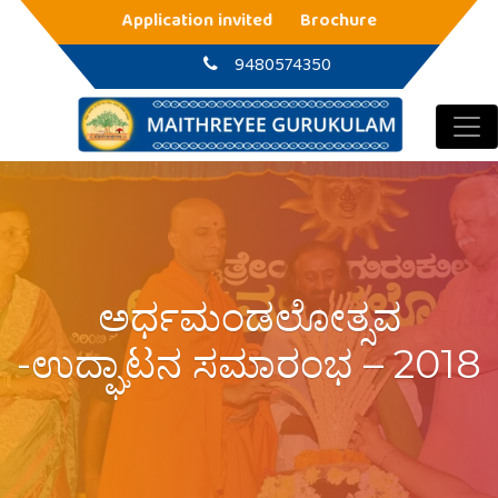
Main Navigation
Application invited
Brochure
9480574350
ಅರ್ಧಮಂಡಲೋತ್ಸವ
-ಉದ್ಘಾಟನ ಸಮಾರಂಭ – 2018