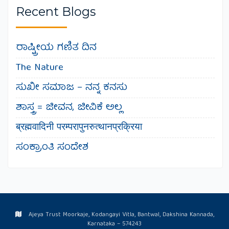
Recent Blogs
ರಾಷ್ಟ್ರೀಯ ಗಣಿತ ದಿನ
The Nature
ಸುಖೀ ಸಮಾಜ – ನನ್ನ ಕನಸು
ಶಾಸ್ತ್ರ = ಜೀವನ, ಜೀವಿಕೆ ಅಲ್ಲ
ब्रह्मवादिनी परम्परापुनरुत्थानप्रक्रिया
ಸಂಕ್ರಾಂತಿ ಸಂದೇಶ
Ajeya Trust Moorkaje, Kodangayi Vitla, Bantwal, Dakshina Kannada,
Karnataka – 574243