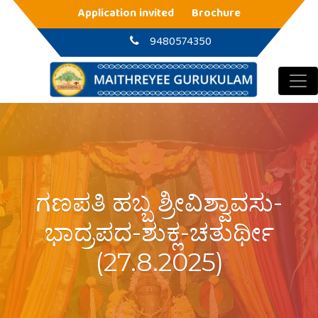
Main Navigation
Application invited
Brochure
9480574350
ಗಣಪತಿ ಹಬ್ಬ ಶ್ರೀವಿಶ್ವಾವಸು-
ಭಾದ್ರಪದ-ಶುಕ್ಲ-ಚತುರ್ಥೀ
(27.8.2025)