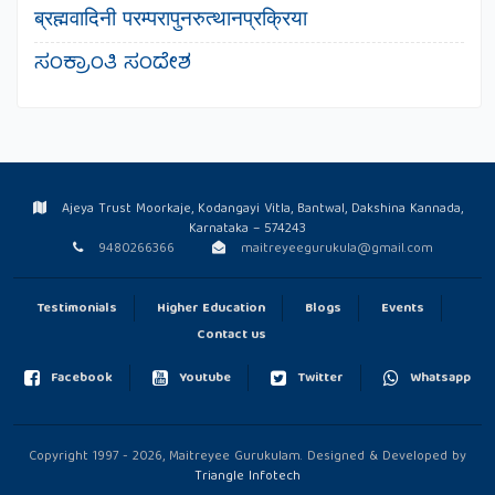
ब्रह्मवादिनी परम्परापुनरुत्थानप्रक्रिया
ಸಂಕ್ರಾಂತಿ ಸಂದೇಶ
Ajeya Trust Moorkaje, Kodangayi Vitla, Bantwal, Dakshina Kannada,
Karnataka – 574243
9480266366
maitreyeegurukula@gmail.com
Testimonials
Higher Education
Blogs
Events
Contact us
Facebook
Youtube
Twitter
Whatsapp
Copyright 1997 - 2026, Maitreyee Gurukulam. Designed & Developed by
Triangle Infotech