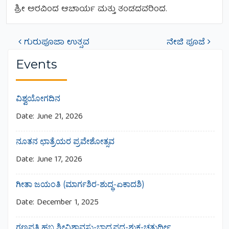
ಶ್ರೀ ಅರವಿಂದ ಆಚಾರ್ಯ ಮತ್ತು ತಂಡದವರಿಂದ.
ಗುರುಪೂಜಾ ಉತ್ಸವ
ನೇಜಿ ಪೂಜೆ
Post navigation
Events
ವಿಶ್ವಯೋಗದಿನ
Date:
June 21, 2026
ನೂತನ ಛಾತ್ರೆಯರ ಪ್ರವೇಶೋತ್ಸವ
Date:
June 17, 2026
ಗೀತಾ ಜಯಂತಿ (ಮಾರ್ಗಶಿರ-ಶುದ್ಧ-ಏಕಾದಶಿ)
Date:
December 1, 2025
ಗಣಪತಿ ಹಬ್ಬ ಶ್ರೀವಿಶ್ವಾವಸು-ಭಾದ್ರಪದ-ಶುಕ್ಲ-ಚತುರ್ಥೀ