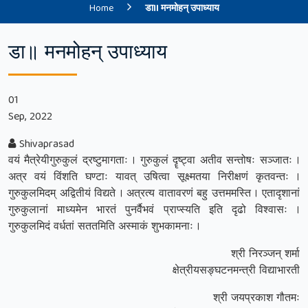
Home
डा॥ मनमोहन् उपाध्याय
डा॥ मनमोहन् उपाध्याय
01
Sep, 2022
Shivaprasad
वयं मैत्रेयीगुरुकुलं द्रष्टुमागताः । गुरुकुलं दॄष्ट्वा अतीव सन्तोषः सञ्जातः ।
अत्र वयं विंशति घण्टाः यावत् उषित्वा सूक्ष्मतया निरीक्षणं कृतवन्तः ।
गुरुकुलमिदम् अद्वितीयं विद्यते । अत्रत्य वातावरणं बहु उत्तममस्ति । एतादृशानां
गुरुकुलानां माध्यमेन भारतं पुनर्वैभवं प्राप्स्यति इति दृढो विश्वासः ।
गुरुकुलमिदं वर्धतां सततमिति अस्माकं शुभकामनाः ।
श्री निरञ्जन् शर्मा
क्षेत्रीयसङ्घटनमन्त्री विद्याभारती
श्री जयप्रकाश गौतमः