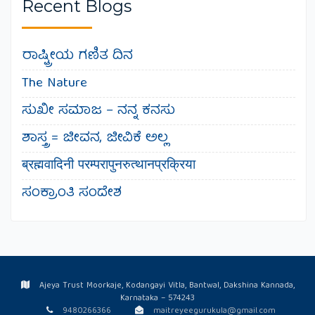
Recent Blogs
ರಾಷ್ಟ್ರೀಯ ಗಣಿತ ದಿನ
The Nature
ಸುಖೀ ಸಮಾಜ – ನನ್ನ ಕನಸು
ಶಾಸ್ತ್ರ = ಜೀವನ, ಜೀವಿಕೆ ಅಲ್ಲ
ब्रह्मवादिनी परम्परापुनरुत्थानप्रक्रिया
ಸಂಕ್ರಾಂತಿ ಸಂದೇಶ
Ajeya Trust Moorkaje, Kodangayi Vitla, Bantwal, Dakshina Kannada,
Karnataka – 574243
9480266366
maitreyeegurukula@gmail.com