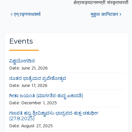
क्षेत्रसङ्घटनमन्त्री संस्कृतभारती
एन्.रङ्गनाथशर्मा
मुकुल कानिटकर
Post navigation
Events
ವಿಶ್ವಯೋಗದಿನ
Date:
June 21, 2026
ನೂತನ ಛಾತ್ರೆಯರ ಪ್ರವೇಶೋತ್ಸವ
Date:
June 17, 2026
ಗೀತಾ ಜಯಂತಿ (ಮಾರ್ಗಶಿರ-ಶುದ್ಧ-ಏಕಾದಶಿ)
Date:
December 1, 2025
ಗಣಪತಿ ಹಬ್ಬ ಶ್ರೀವಿಶ್ವಾವಸು-ಭಾದ್ರಪದ-ಶುಕ್ಲ-ಚತುರ್ಥೀ
(27.8.2025)
Date:
August 27, 2025