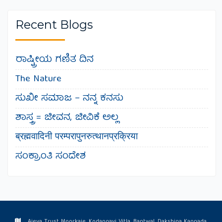
Recent Blogs
ರಾಷ್ಟ್ರೀಯ ಗಣಿತ ದಿನ
The Nature
ಸುಖೀ ಸಮಾಜ – ನನ್ನ ಕನಸು
ಶಾಸ್ತ್ರ = ಜೀವನ, ಜೀವಿಕೆ ಅಲ್ಲ
ब्रह्मवादिनी परम्परापुनरुत्थानप्रक्रिया
ಸಂಕ್ರಾಂತಿ ಸಂದೇಶ
Ajeya Trust Moorkaje, Kodangayi Vitla, Bantwal, Dakshina Kannada,