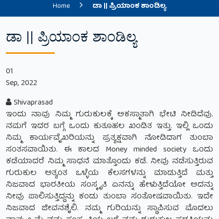
Home
ಡಾ || ಪ್ರಿಯಾಂಕ ಶಾಂಡಿಲ್ಯ
ಡಾ || ಪ್ರಿಯಾಂಕ ಶಾಂಡಿಲ್ಯ
01
Sep, 2022
Shivaprasad
ಇಂದು ನಾವು ನಿಮ್ಮ ಗುರುಕುಲಕ್ಕೆ ಅಕಸ್ಮಾತಾಗಿ ಭೇಟಿ ನೀಡಿದೆವು.
ನಮಗೆ ಇದರ ಬಗ್ಗೆ ಒಂದು ಕುತೂಹಲ ಖಂಡಿತ ಇತ್ತು. ಇಲ್ಲಿ ಒಂದು
ನಿಮ್ಮ ಕಾರ್ಯವೈಖರಿಯನ್ನು ಪ್ರತ್ಯಕ್ಷವಾಗಿ ನೋಡಿದಾಗ ತುಂಬಾ
ಸಂತಸವಾಯಿತು. ಈ ಕಾಲದ Money minded society ಒಂದು
ಕಡೆಯಾದರೆ ನಿಮ್ಮ ಸಾಧನೆ ಮಾತ್ತೊಂದು ಕಡೆ. ನೀವು ನಡೆಸುತ್ತಿರುವ
ಗುರುಕುಲ ಅತ್ಯಂತ ಒಳ್ಳೆಯ ಕೆಲಸಗಳನ್ನು ಮಾಡುತ್ತಿದೆ ಮತ್ತು
ನಿಜವಾದ ಭಾರತೀಯ ಸಂಸ್ಕೃತಿ ಏನನ್ನು ಹೇಳುತ್ತಿದೆಯೋ ಅದನ್ನು
ನೀವು ಪಾಲಿಸುತ್ತಿದ್ದನ್ನು ಕಂಡು ತುಂಬಾ ಸಂತೋಷವಾಯಿತು. ಇದೇ
ನಿಜವಾದ ಜೀವನಶೈಲಿ. ನಮ್ಮ ಗುರಿಯನ್ನು ಸ್ಥಾಪಿಸುವ ಮೊದಲು