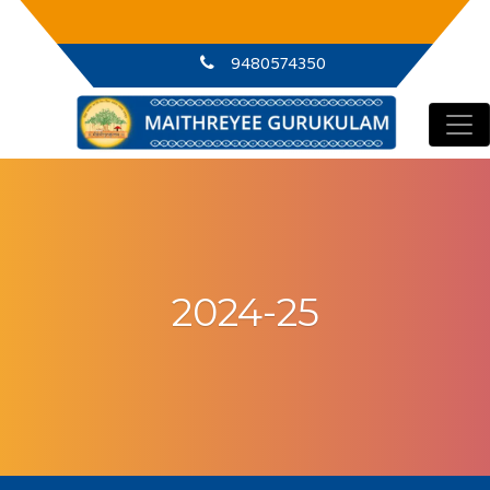
Main Navigation
Application invited
Brochure
9480574350
2024-25