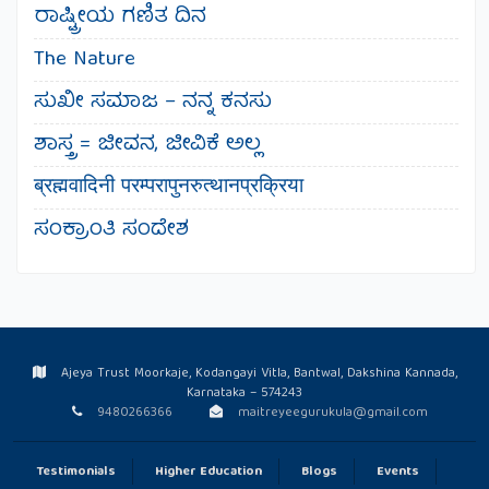
ರಾಷ್ಟ್ರೀಯ ಗಣಿತ ದಿನ
The Nature
ಸುಖೀ ಸಮಾಜ – ನನ್ನ ಕನಸು
ಶಾಸ್ತ್ರ = ಜೀವನ, ಜೀವಿಕೆ ಅಲ್ಲ
ब्रह्मवादिनी परम्परापुनरुत्थानप्रक्रिया
ಸಂಕ್ರಾಂತಿ ಸಂದೇಶ
Ajeya Trust Moorkaje, Kodangayi Vitla, Bantwal, Dakshina Kannada,
Karnataka – 574243
9480266366
maitreyeegurukula@gmail.com
Testimonials
Higher Education
Blogs
Events