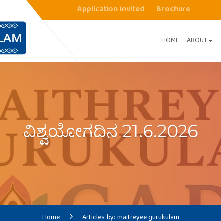
Application invited
Brochure
HOME
ABOUT
ವಿಶ್ವಯೋಗದಿನ 21.6.2026
Home
Articles by: maitreyee gurukulam