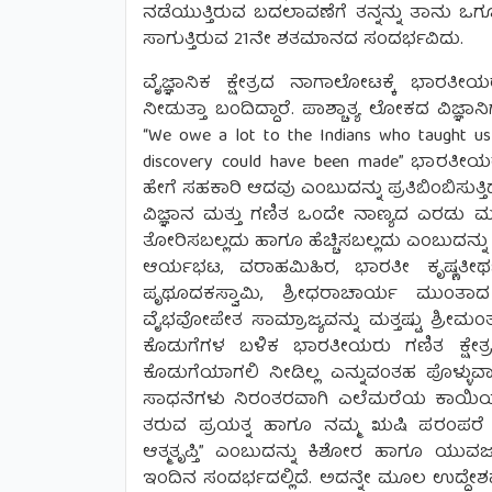
ನಡೆಯುತ್ತಿರುವ ಬದಲಾವಣೆಗೆ ತನ್ನನ್ನು ತಾನು ಒಗ್
ಸಾಗುತ್ತಿರುವ 21ನೇ ಶತಮಾನದ ಸಂದರ್ಭವಿದು.
ವೈಜ್ಞಾನಿಕ ಕ್ಷೇತ್ರದ ನಾಗಾಲೋಟಕ್ಕೆ ಭಾರತ
ನೀಡುತ್ತಾ ಬಂದಿದ್ದಾರೆ. ಪಾಶ್ಚಾತ್ಯ ಲೋಕದ ವಿಜ್ಞ
“We owe a lot to the Indians who taught us
discovery could have been made” ಭಾರತೀಯರ ಗ
ಹೇಗೆ ಸಹಕಾರಿ ಆದವು ಎಂಬುದನ್ನು ಪ್ರತಿಬಿಂಬಿಸುತ್ತಿದ
ವಿಜ್ಞಾನ ಮತ್ತು ಗಣಿತ ಒಂದೇ ನಾಣ್ಯದ ಎರಡು ಮುಖ
ತೋರಿಸಬಲ್ಲದು ಹಾಗೂ ಹೆಚ್ಚಿಸಬಲ್ಲದು ಎಂಬುದನ್ನು
ಆರ್ಯಭಟ, ವರಾಹಮಿಹಿರ, ಭಾರತೀ ಕೃಷ್ಣತೀರ್
ಪೃಥೂದಕಸ್ವಾಮಿ, ಶ್ರೀಧರಾಚಾರ್ಯ ಮುಂತಾದ
ವೈಭವೋಪೇತ ಸಾಮ್ರಾಜ್ಯವನ್ನು ಮತ್ತಷ್ಟು ಶ್ರೀ
ಕೊಡುಗೆಗಳ ಬಳಿಕ ಭಾರತೀಯರು ಗಣಿತ ಕ್ಷೇತ್ರ
ಕೊಡುಗೆಯಾಗಲಿ ನೀಡಿಲ್ಲ ಎನ್ನುವಂತಹ ಪೊಳ್ಳ
ಸಾಧನೆಗಳು ನಿರಂತರವಾಗಿ ಎಲೆಮರೆಯ ಕಾಯಿಯಂತ
ತರುವ ಪ್ರಯತ್ನ ಹಾಗೂ ನಮ್ಮ ಋಷಿ ಪರಂಪರೆ
ಆತ್ಮತೃಪ್ತಿ” ಎಂಬುದನ್ನು ಕಿಶೋರ ಹಾಗೂ ಯು
ಇಂದಿನ ಸಂದರ್ಭದಲ್ಲಿದೆ. ಅದನ್ನೇ ಮೂಲ ಉದ್ದೇ