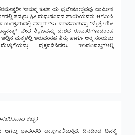
ಮೇಶ್ವರೀ ‘ಅಮ್ಮಾ’ ಕುಟೀ ಯ ಪ್ರವೇಶೋತ್ಸವವು ಧಾರ್ಮಿಕ
ರ್ಭದಲ್ಲಿ ಸದ್ಗುರು ಶ್ರೀ ಮಧುಸೂದನ ಸಾಯಿಯವರು ಆಗಮಿಸಿ
ಾಕಾರ್ಯಕ್ರಮದಲ್ಲಿ ಸದ್ಗುರುಗಳು ಮಾತನಾಡುತ್ತಾ “ಮೈತ್ರೇಯೀ
ಾನಕ್ಕಾಗಿ ವೇದ ಶಿಕ್ಷಣವನ್ನು ದೇಶದ ರೂವಾರಿಗಳಾದಂತಹ
ಿ, ಇಲ್ಲಿನ ಮಕ್ಕಳಲ್ಲಿ ಇರುವಂತಹ ಶಿಸ್ತು ಹಾಗೂ ಆತ್ಮ ಸಂಯಮ
ಗೆಯನ್ನು ವ್ಯಕ್ತಪಡಿಸಿದರು. “ಉಪನಿಷತ್ತುಗಳಲ್ಲಿ
‘ಅಮ್ಮಾ’ ಕುಟೀ ಯ ಪ್ರವೇಶೋತ್ಸವ
ಸಭರಿತವಾದ ಕಬ್ಬು )
ಜಗತ್ತು ಧಾವಂತದಿ ದಾಪುಗಾಲಿಡುತ್ತಿದೆ. ದಿನದಿಂದ ದಿನಕ್ಕೆ