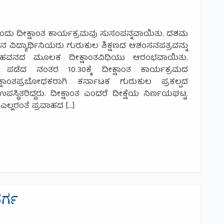
 ರಂದು ದೀಕ್ಷಾಂತ ಕಾರ್ಯಕ್ರಮವು ಸುಸಂಪನ್ನವಾಯಿತು. ದಶಮ
ವಿದ್ಯಾರ್ಥಿನಿಯರು ಗುರುಕುಲ ಶಿಕ್ಷಣದ ಆಶಂಸನಪತ್ರವನ್ನು
ಸ್ವತೀಹವನದ ಮೂಲಕ ದೀಕ್ಷಾಂತವಿಧಿಯು ಆರಂಭವಾಯಿತು.
ಹ ಪಡೆದ ನಂತರ 10.30ಕ್ಕೆ ದೀಕ್ಷಾಂತ ಕಾರ್ಯಕ್ರಮದ
ಷಾಂತಪ್ರಬೋಧಕರಾಗಿ ಕರ್ನಾಟಕ ಗುರುಕುಲ ಪ್ರಕಲ್ಪದ
ತರಿದ್ದರು. ದೀಕ್ಷಾಂತ ಎಂದರೆ ದೀಕ್ಷೆಯ ನಿರ್ಣಯಘಟ್ಟ.
್ಲರಂತೆ ಪ್ರವಾಹದ […]
ಂಭ.
ರ್ಗ