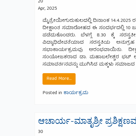
20
Apr, 2025
ಮೈತ್ರೇಯೀಗುರುಕುಲದಲ್ಲಿ ದಿನಾಂಕ 14.4.2025
ದೀಕ್ಷಾಂತ ಸಮಾರೋಹದ ಈ ಸಂದರ್ಭದಲ್ಲಿ 10 ಜನ 
ಪಡೆದುಕೊಂಡರು. ಬೆಳಗ್ಗೆ 8.30 ಕ್ಕೆ ಸರ
ವಿದ್ಯಾಧಿದೇವತೆಯಾದ ಸರಸ್ವತಿಯ ಅನುಗ್ರ
ಸಭಾಕಾರ್ಯಕ್ರಮವು ಆರಂಭವಾಯಿತು. ದೀಕ್
ಸಂಯೋಜಕರಾದ ಡಾ. ಮಹಾಬಲೇಶ್ವರ ಭಟ್ ಉಪಸ್ಥಿ
ಸಮಾವರ್ತನವನ್ನು ಮುಗಿಸಿದ ಮಕ್ಕಳು ಸಮಾಜದ ಎಲ
from ದಶಮಃ ದೀಕ್ಷಾಂತ ಸಮಾರ
Read More…
Posted in
ಕಾರ್ಯಕ್ರಮ
ಆಚಾರ್ಯ-ಮಾತೃಶ್ರೀ ಪ್ರಶಿಕ್ಷಣವ
30