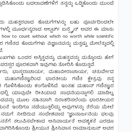
ಗೂಡಿಸಿಕೊಂಡು ಬದಲಾವಣೆಗಳಿಗೆ ತನ್ನನ್ನು ಒಡ್ಡಿಕೊಂಡು ಮುಂದೆ
ೀಯರು ಮಹತ್ತರವಾದ ಕೊಡುಗೆಗಳನ್ನು ಬಹು ಪೂರ್ವದಿಂದಲೇ
ಾನಿಗಳಲ್ಲಿ ಮೂರ್ಧನ್ಯರಾದ ಆಲ್ಬರ್ಟ್ ಐನ್ಸ್ಟೈನ್ ಅವರ ಈ ಮಾತು
 how to count without which no worth while scientific
ಣಿತದ ಕೊಡುಗೆಗಳು ವಿಜ್ಞಾನವನ್ನು ಮತ್ತಷ್ಟು ಮೇಲೆತ್ತುವಲ್ಲಿ
ೆ.
ಗಳು ಒಂದರ ಅಸ್ತಿತ್ವವನ್ನು, ಮಹತ್ವವನ್ನು ಮತ್ತೊಂದು ಹೇಗೆ
 ಪರಸ್ಪರ ಪೂರಕವಾಗಿ ಇವುಗಳು ತೋರಿಸಿ ಕೊಡುತ್ತವೆ.
ಥರು, ಭಾಸ್ಕರಾಚಾರ್ಯ, ಮಹಾವೀರಾಚಾರ್ಯ, ಚತುರ್ವೇದ
 ಮಹಾಗಣಿತಜ್ಞರಿಂದ ಭಾರತೀಯ ಗಣಿತ ಕ್ಷೇತ್ರವು ತನ್ನ
ಮಂತ ಗೊಳಿಸಿಕೊಂಡು ಕಂಗೊಳಿಸಿದೆ. ಇಂತಹ ಮಹಾನ್ ಗಣಿತಜ್ಞರ
ದಲ್ಲಿ ಯಾವುದೇ ರೀತಿಯಾದ ಸಾಧನೆಯನ್ನಾಗಲಿ ಮಾಡಿಲ್ಲ,
ುವಾದವನ್ನು ಮೂಲ ಸಹಿತವಾಗಿ ನಿರಾಕರಿಸಲೆಂದು ಭಾರತೀಯರ
ೆ ಇಂದಿಗೂ ನಡೆಯುತ್ತಲಿದ್ದು ಅವುಗಳನ್ನು ತೆರೆಯ ಮೇಲೆ
 ನಮಗೆ ನೀಡಿರುವ ಸಂದೇಶವಾದ “ಜ್ಞಾನಾರ್ಜನೆಯ ಫಲವು
ವಜನತೆಗೆ ತಲುಪಿಸಬೇಕಾದ ಅನಿವಾರ್ಯತೆ ಅವಶ್ಯಕತೆ ಎರಡೂ
ಶವಾಗಿರಿಸಿಕೊಂಡು ಶ್ರೀಯುತ ಶ್ರೀನಿವಾಸ ರಾಮಾನುಜನ್ ಅವರ