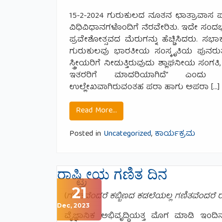
15-2-2024 ಗುರುಕುಲದ ನೂತನ ಛಾತ್ರಾವಾಸ ಪರ
ವಿಧಿವಿಧಾನಗಳೊಂದಿಗೆ ನೆರವೇರಿತು. ಇದೇ ಸಂದ
ಪ್ರವೇಶೋತ್ಸವದ ಮೆರುಗನ್ನು ಹೆಚ್ಚಿಸಿದರು. ಸಭ
ಗುರುಕುಲವು ಭಾರತೀಯ ಸಂಸ್ಕೃತಿಯ ಪುನರುತ್ಥ
ಸ್ತ್ರೀಯರಿಗೆ ನೀಡುತ್ತಿರುವುದು ಶ್ಲಾಘನೀಯ ಸಂಗತ
ಇತರರಿಗೆ ಮಾದರಿಯಾಗಿದೆ” ಎಂದು ಮೆಚ್ಚು
ಉಲ್ಲೇಖವಾಗಿರುವಂತಹ ಪರಾ ಹಾಗು ಅಪರಾ […]
from ನೂತನ ಭವನ ‘ಪರಮೇಶ್ವರೀ 
Read More…
Posted in
Uncategorized
,
ಕಾರ್ಯಕ್ರಮ
ರಾಷ್ಟ್ರೀಯ ಗಣಿತ ದಿನ
21
(
ಗಣಿತವೆಂದರೆ ಕಬ್ಬಿಣದ ಕಡಲೆಯಲ್ಲ ಗಣಿತವೆಂದರೆ ರ
Dec, 2023
ವೈಜ್ಞಾನಿಕ ಅಭಿವೃದ್ಧಿಯತ್ತ ಮೊಗ ಮಾಡಿ ಇಂದಿನ 