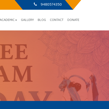
9480574350
ACADEMIC
GALLERY
BLOG
CONTACT
DONATE