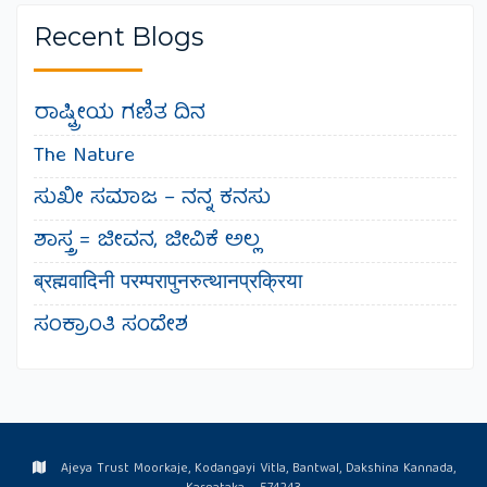
Recent Blogs
ರಾಷ್ಟ್ರೀಯ ಗಣಿತ ದಿನ
The Nature
ಸುಖೀ ಸಮಾಜ – ನನ್ನ ಕನಸು
ಶಾಸ್ತ್ರ = ಜೀವನ, ಜೀವಿಕೆ ಅಲ್ಲ
ब्रह्मवादिनी परम्परापुनरुत्थानप्रक्रिया
ಸಂಕ್ರಾಂತಿ ಸಂದೇಶ
Ajeya Trust Moorkaje, Kodangayi Vitla, Bantwal, Dakshina Kannada,