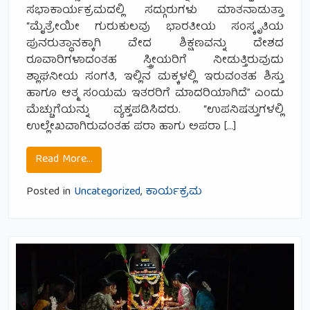
ಸಭಾಕಾರ್ಯಕ್ರಮದಲ್ಲಿ ಸದ್ಗುರುಗಳು ಮಾತನಾಡುತ್ತಾ
“ಮೈತ್ರೇಯೀ ಗುರುಕುಲವು ಭಾರತೀಯ ಸಂಸ್ಕೃತಿಯ
ಪುನರುತ್ಥಾನಕ್ಕಾಗಿ ವೇದ ಶಿಕ್ಷಣವನ್ನು ದೇಶದ
ರೂವಾರಿಗಳಾದಂತಹ ಸ್ತ್ರೀಯರಿಗೆ ನೀಡುತ್ತಿರುವುದು
ಶ್ಲಾಘನೀಯ ಸಂಗತಿ, ಇಲ್ಲಿನ ಮಕ್ಕಳಲ್ಲಿ ಇರುವಂತಹ ಶಿಸ್ತು
ಹಾಗೂ ಆತ್ಮ ಸಂಯಮ ಇತರರಿಗೆ ಮಾದರಿಯಾಗಿದೆ” ಎಂದು
ಮೆಚ್ಚುಗೆಯನ್ನು ವ್ಯಕ್ತಪಡಿಸಿದರು. “ಉಪನಿಷತ್ತುಗಳಲ್ಲಿ
ಉಲ್ಲೇಖವಾಗಿರುವಂತಹ ಪರಾ ಹಾಗು ಅಪರಾ […]
from ನೂತನ ಭವನ ‘ಪರಮೇಶ್ವರೀ ‘ಅಮ್ಮಾ’ ಕುಟೀ
Read More…
Posted in
Uncategorized
,
ಕಾರ್ಯಕ್ರಮ