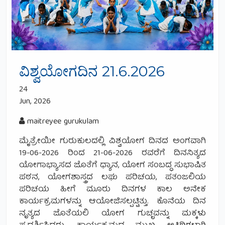
ವಿಶ್ವಯೋಗದಿನ 21.6.2026
24
Jun, 2026
maitreyee gurukulam
ಮೈತ್ರೇಯೀ ಗುರುಕುಲದಲ್ಲಿ ವಿಶ್ವಯೋಗ ದಿನದ ಅಂಗವಾಗಿ
19-06-2026 ರಿಂದ 21-06-2026 ರವರೆಗೆ ದಿನನಿತ್ಯದ
ಯೋಗಾಭ್ಯಾಸದ ಜೊತೆಗೆ ಧ್ಯಾನ, ಯೋಗ ಸಂಬದ್ಧ ಸುಭಾಷಿತ
ಪಠನ, ಯೋಗಶಾಸ್ತ್ರದ ಲಘು ಪರಿಚಯ, ಪತಂಜಲಿಯ
ಪರಿಚಯ ಹೀಗೆ ಮೂರು ದಿನಗಳ ಕಾಲ ಅನೇಕ
ಕಾರ್ಯಕ್ರಮಗಳನ್ನು ಆಯೋಜಿಸಲ್ಪಟ್ಟಿತ್ತು. ಕೊನೆಯ ದಿನ
ನೃತ್ಯದ ಜೊತೆಯಲಿ ಯೋಗ ಗುಚ್ಛವನ್ನು ಮಕ್ಕಳು