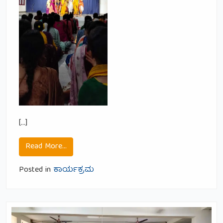
[…]
from ಕೃಷ್ಣಾಷ್ಟಮೀ
Read More…
Posted in
ಕಾರ್ಯಕ್ರಮ