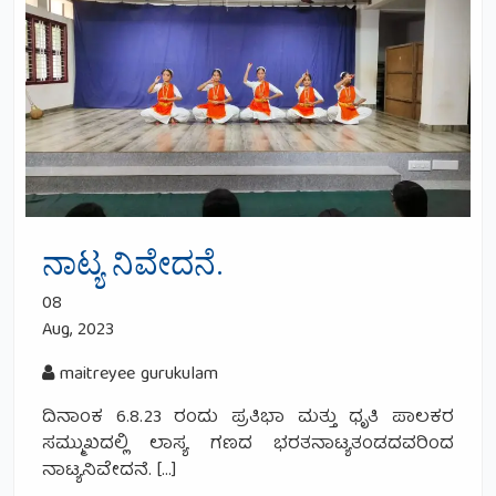
ನಾಟ್ಯ ನಿವೇದನೆ.
08
Aug, 2023
maitreyee gurukulam
ದಿನಾಂಕ 6.8.23 ರಂದು ಪ್ರತಿಭಾ ಮತ್ತು ಧೃತಿ ಪಾಲಕರ
ಸಮ್ಮುಖದಲ್ಲಿ ಲಾಸ್ಯ ಗಣದ ಭರತನಾಟ್ಯತಂಡದವರಿಂದ
ನಾಟ್ಯನಿವೇದನೆ. […]