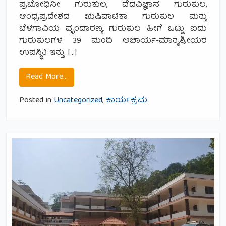
ಪ್ರಬೋಧಿನೀ ಗುರುಕುಲ, ವೆದವಿಜ್ಞಾನ ಗುರುಕುಲ,
ಆಂಧ್ರಪ್ರದೇಶದ ಋಷಿವಾಟಿಕಾ ಗುರುಕುಲ ಮತ್ತು
ಬೆಳಗಾವಿಯ ವೃಂದಾರಣ್ಯ ಗುರುಕುಲ ಹೀಗೆ ಒಟ್ಟು ಐದು
ಗುರುಕುಲಗಳ 39 ಮಂದಿ ಆಚಾರ್ಯ-ಮಾತೃಶ್ರೀಯರ
ಉಪಸ್ಥಿತಿ ಇತ್ತು. […]
from ಆಚಾರ್ಯ-ಮಾತೃಶ್ರೀ ಪ್ರಶಿಕ್ಷಣವರ್ಗ
Read More…
Posted in
Uncategorized
,
ಕಾರ್ಯಕ್ರಮ