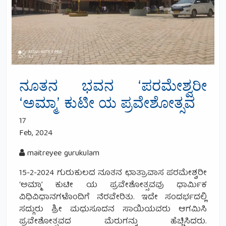
ನೂತನ ಭವನ ‘ಪರಮೇಶ್ವರೀ
‘ಅಮ್ಮಾ’ ಕುಟೀ ಯ ಪ್ರವೇಶೋತ್ಸವ
17
Feb, 2024
maitreyee gurukulam
15-2-2024 ಗುರುಕುಲದ ನೂತನ ಛಾತ್ರಾವಾಸ ಪರಮೇಶ್ವರೀ
‘ಅಮ್ಮಾ’ ಕುಟೀ ಯ ಪ್ರವೇಶೋತ್ಸವವು ಧಾರ್ಮಿಕ
ವಿಧಿವಿಧಾನಗಳೊಂದಿಗೆ ನೆರವೇರಿತು. ಇದೇ ಸಂದರ್ಭದಲ್ಲಿ
ಸದ್ಗುರು ಶ್ರೀ ಮಧುಸೂದನ ಸಾಯಿಯವರು ಆಗಮಿಸಿ
ಪ್ರವೇಶೋತ್ಸವದ ಮೆರುಗನ್ನು ಹೆಚ್ಚಿಸಿದರು.