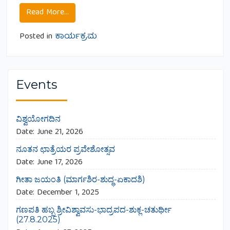
from ನಾಟ್ಯ ನಿವೇದನೆ.
Read More…
Posted in
ಕಾರ್ಯಕ್ರಮ
Events
ವಿಶ್ವಯೋಗದಿನ
Date:
June 21, 2026
ನೂತನ ಛಾತ್ರೆಯರ ಪ್ರವೇಶೋತ್ಸವ
Date:
June 17, 2026
ಗೀತಾ ಜಯಂತಿ (ಮಾರ್ಗಶಿರ-ಶುದ್ಧ-ಏಕಾದಶಿ)
Date:
December 1, 2025
ಗಣಪತಿ ಹಬ್ಬ ಶ್ರೀವಿಶ್ವಾವಸು-ಭಾದ್ರಪದ-ಶುಕ್ಲ-ಚತುರ್ಥೀ
(27.8.2025)