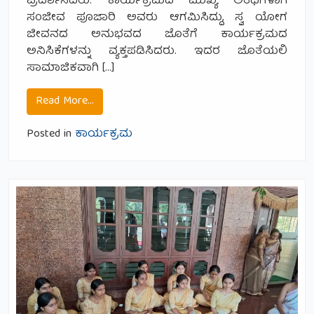
ಪ್ರದರ್ಶಿಸಿದರು. ಕಾರ್ಯಕ್ರಮದ ಮುಖ್ಯ ಅತಿಥಿಗಳಾಗಿ
ಸಂಜೀವ ಪೂಜಾರಿ ಅವರು ಆಗಮಿಸಿದ್ದು, ಸ್ವ ಯೋಗ
ಜೀವನದ ಅನುಭವದ ಜೊತೆಗೆ ಕಾರ್ಯಕ್ರಮದ
ಅನಿಸಿಕೆಗಳನ್ನು ವ್ಯಕ್ತಪಡಿಸಿದರು. ಇದರ ಜೊತೆಯಲಿ
ಸಾಮಾಜಿಕವಾಗಿ […]
from ವಿಶ್ವಯೋಗದಿನ 21.6.2026
Read More…
Posted in
ಕಾರ್ಯಕ್ರಮ