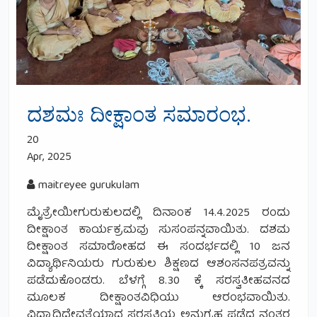
ದಶಮಃ ದೀಕ್ಷಾಂತ ಸಮಾರಂಭ.
20
Apr, 2025
maitreyee gurukulam
ಮೈತ್ರೇಯೀಗುರುಕುಲದಲ್ಲಿ ದಿನಾಂಕ 14.4.2025 ರಂದು
ದೀಕ್ಷಾಂತ ಕಾರ್ಯಕ್ರಮವು ಸುಸಂಪನ್ನವಾಯಿತು. ದಶಮ
ದೀಕ್ಷಾಂತ ಸಮಾರೋಹದ ಈ ಸಂದರ್ಭದಲ್ಲಿ 10 ಜನ
ವಿದ್ಯಾರ್ಥಿನಿಯರು ಗುರುಕುಲ ಶಿಕ್ಷಣದ ಆಶಂಸನಪತ್ರವನ್ನು
ಪಡೆದುಕೊಂಡರು. ಬೆಳಗ್ಗೆ 8.30 ಕ್ಕೆ ಸರಸ್ವತೀಹವನದ
ಮೂಲಕ ದೀಕ್ಷಾಂತವಿಧಿಯು ಆರಂಭವಾಯಿತು.
ವಿದ್ಯಾಧಿದೇವತೆಯಾದ ಸರಸ್ವತಿಯ ಅನುಗ್ರಹ ಪಡೆದ ನಂತರ