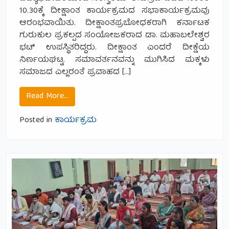
10.30ಕ್ಕೆ ದೀಕ್ಷಾಂತ ಕಾರ್ಯಕ್ರಮದ ಸಭಾಕಾರ್ಯಕ್ರಮವು
ಆರಂಭವಾಯಿತು. ದೀಕ್ಷಾಂತಪ್ರಬೋಧಕರಾಗಿ ಕರ್ನಾಟಕ
ಗುರುಕುಲ ಪ್ರಕಲ್ಪದ ಸಂಯೋಜಕರಾದ ಡಾ. ಮಹಾಬಲೇಶ್ವರ
ಭಟ್ ಉಪಸ್ಥಿತರಿದ್ದರು. ದೀಕ್ಷಾಂತ ಎಂದರೆ ದೀಕ್ಷೆಯ
ನಿರ್ಣಯಘಟ್ಟ. ಸಮಾವರ್ತನವನ್ನು ಮುಗಿಸಿದ ಮಕ್ಕಳು
ಸಮಾಜದ ಎಲ್ಲರಂತೆ ಪ್ರವಾಹದ […]
from ದಶಮಃ ದೀಕ್ಷಾಂತ ಸಮಾರಂಭ.
Read More…
Posted in
ಕಾರ್ಯಕ್ರಮ